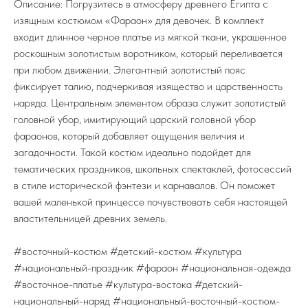
Описание: Погрузитесь в атмосферу древнего Египта с
изящным костюмом «Фараон» для девочек. В комплект
входит длинное черное платье из мягкой ткани, украшенное
роскошным золотистым воротником, который переливается
при любом движении. Элегантный золотистый пояс
фиксирует талию, подчеркивая изящество и царственность
наряда. Центральным элементом образа служит золотистый
головной убор, имитирующий царский головной убор
фараонов, который добавляет ощущения величия и
загадочности. Такой костюм идеально подойдет для
тематических праздников, школьных спектаклей, фотосессий
в стиле исторической фэнтези и карнавалов. Он поможет
вашей маленькой принцессе почувствовать себя настоящей
властительницей древних земель.
#восточный-костюм #детский-костюм #культура
#национальный-праздник #фараон #национальная-одежда
#восточное-платье #культура-востока #детский-
национальный-наряд #национальный-восточный-костюм-