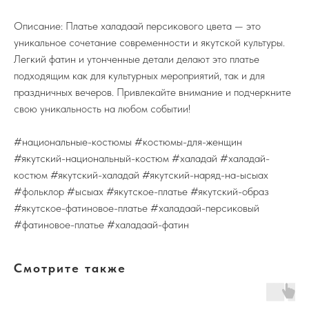
Описание: Платье халадаай персикового цвета — это
уникальное сочетание современности и якутской культуры.
Легкий фатин и утонченные детали делают это платье
подходящим как для культурных мероприятий, так и для
праздничных вечеров. Привлекайте внимание и подчеркните
свою уникальность на любом событии!
#национальные-костюмы #костюмы-для-женщин
#якутский-национальный-костюм #халадай #халадай-
костюм #якутский-халадай #якутский-наряд-на-ысыах
#фольклор #ысыах #якутское-платье #якутский-образ
#якутское-фатиновое-платье #халадаай-персиковый
#фатиновое-платье #халадаай-фатин
Смотрите также