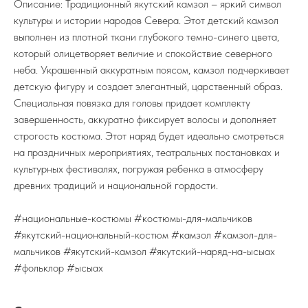
Описание: Традиционный якутский камзол – яркий символ
культуры и истории народов Севера. Этот детский камзол
выполнен из плотной ткани глубокого темно-синего цвета,
который олицетворяет величие и спокойствие северного
неба. Украшенный аккуратным поясом, камзол подчеркивает
детскую фигуру и создает элегантный, царственный образ.
Специальная повязка для головы придает комплекту
завершенность, аккуратно фиксирует волосы и дополняет
строгость костюма. Этот наряд будет идеально смотреться
на праздничных мероприятиях, театральных постановках и
культурных фестивалях, погружая ребенка в атмосферу
древних традиций и национальной гордости.
#национальные-костюмы #костюмы-для-мальчиков
#якутский-национальный-костюм #камзол #камзол-для-
мальчиков #якутский-камзол #якутский-наряд-на-ысыах
#фольклор #ысыах