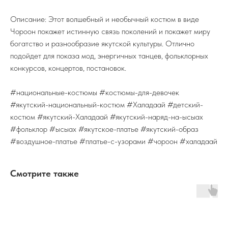
Описание: Этот волшебный и необычный костюм в виде
Чороон покажет истинную связь поколений и покажет миру
богатство и разнообразие якутской культуры. Отлично
подойдет для показа мод, энергичных танцев, фольклорных
конкурсов, концертов, постановок.
#национальные-костюмы #костюмы-для-девочек
#якутский-национальный-костюм #Халадаай #детский-
костюм #якутский-Халадаай #якутский-наряд-на-ысыах
#фольклор #ысыах #якутское-платье #якутский-образ
#воздушное-платье #платье-с-узорами #чороон #халадаай
Смотрите также