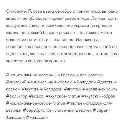
Описание: Платье цвета серебро оттеняет лицо, выгодно
выделяя ее обладателя среди сверстников. Легкая ткань,
воздушный силуэт и великолепные украшения придают
платью настоящий блеск и роскошь. Настоящая мечта
маленьких артисток и звезд сцены. Идеально для
национальных праздников и карнавалов, выступлений на
сцене, танцевальных шоу, фотографирования, театральных
проектов и конкурсов красоты.
#национальные-костюмы #костюмы-для-девочек
#якутский-национальный-костюм #Халадаай #детский-
костюм #якутский-Халадаай #якутский-наряд-на-ысыах
#фольклор #ысыах #якутское-платье #якутский-образ
#национальное-серое-платье #платье-халадаай-для-
девочки #серебристое-платье-для-девочек #серый-
Халадаай #халадаай