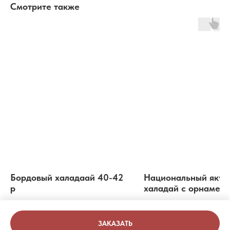
Смотрите также
Бордовый халадаай 40-42
Национальный якут
р
халадай с орнамент
бусинами
1 000
р.
1 000
р.
ЗАКАЗАТЬ