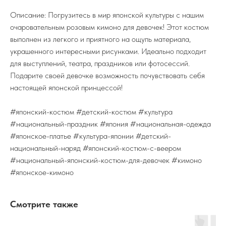
Описание: Погрузитесь в мир японской культуры с нашим
очаровательным розовым кимоно для девочек! Этот костюм
выполнен из легкого и приятного на ощупь материала,
украшенного интересными рисунками. Идеально подходит
для выступлений, театра, праздников или фотосессий.
Подарите своей девочке возможность почувствовать себя
настоящей японской принцессой!
#японский-костюм #детский-костюм #культура
#национальный-праздник #япония #национальная-одежда
#японское-платье #культура-японии #детский-
национальный-наряд #японский-костюм-с-веером
#национальный-японский-костюм-для-девочек #кимоно
#японское-кимоно
Смотрите также