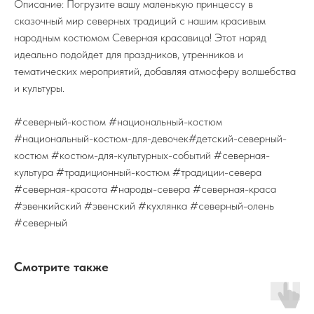
Описание: Погрузите вашу маленькую принцессу в
сказочный мир северных традиций с нашим красивым
народным костюмом Северная красавица! Этот наряд
идеально подойдет для праздников, утренников и
тематических мероприятий, добавляя атмосферу волшебства
и культуры.
#северный-костюм #национальный-костюм
#национальный-костюм-для-девочек#детский-северный-
костюм #костюм-для-культурных-событий #северная-
культура #традиционный-костюм #традиции-севера
#северная-красота #народы-севера #северная-краса
#эвенкийский #эвенский #кухлянка #северный-олень
#северный
Смотрите также