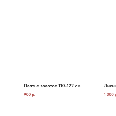
Платье золотое 110-122 см
Лисич
900
р.
1 000