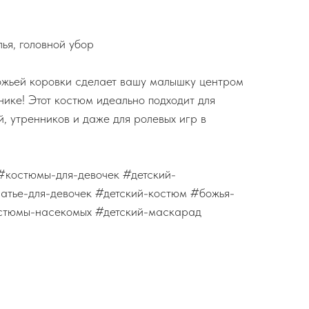
лья, головной убор
жьей коровки сделает вашу малышку центром
ике! Этот костюм идеально подходит для
, утренников и даже для ролевых игр в
костюмы-для-девочек #детский-
атье-для-девочек #детский-костюм #божья-
стюмы-насекомых #детский-маскарад