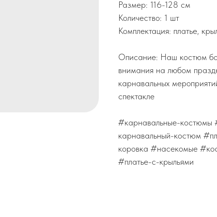
Размер: 116-128 см
Количество: 1 шт
Комплектация: платье, кры
Описание: Наш костюм бо
внимания на любом праздн
карнавальных мероприятий
спектакле
#карнавальные-костюмы #
карнавальный-костюм #пл
коровка #насекомые #ко
#платье-с-крыльями