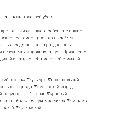
лет, штаны, головной убор
 красок в жизнь вашего ребенка с нашим
инским костюмом красного цвета! Он
ольных представлений, празднования
и исполнения народных танцев. Привнесите
диций в каждое событие с этой стильной и
ский-костюм #культура #национальный-
нальная-одежда #грузинский-наряд
ий-национальный-наряд #красный-
ональный-костюм-для-мальчиков #костюм-с-
тинский #кавказский