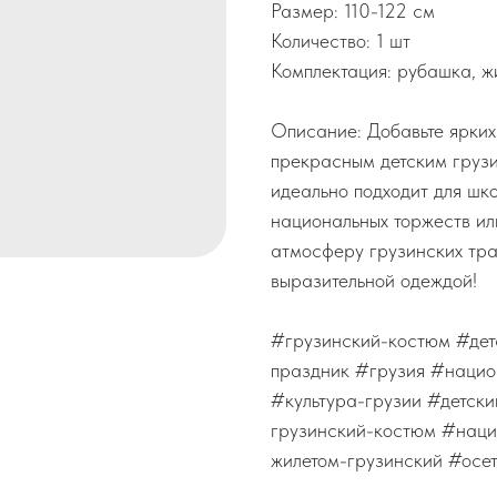
Размер: 110-122 см
Количество: 1 шт
Комплектация: рубашка, жи
Описание: Добавьте ярких
прекрасным детским груз
идеально подходит для шк
национальных торжеств ил
атмосферу грузинских тра
выразительной одеждой!
#грузинский-костюм #дет
праздник #грузия #нацио
#культура-грузии #детск
грузинский-костюм #наци
жилетом-грузинский #осе