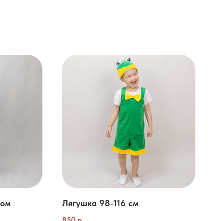
том
Лягушка 98-116 см
850
р.