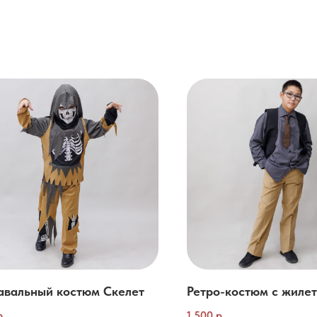
авальный костюм Скелет
Ретро-костюм с жиле
р.
1 500
р.