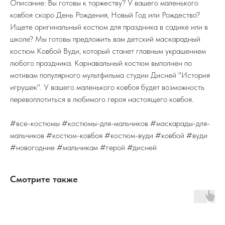
Описание: Вы готовы к торжеству? У вашего маленького
ковбоя скоро День Рождения, Новый Год или Рождество?
Ищете оригинальный костюм для праздника в садике или в
школе? Мы готовы предложить вам детский маскарадный
костюм Ковбой Вуди, который станет главным украшением
любого праздника. Карнавальный костюм выполнен по
мотивам популярного мультфильма студии Дисней "История
игрушек". У вашего маленького ковбоя будет возможность
перевоплотиться в любимого героя настоящего ковбоя.
#все-костюмы #костюмы-для-мальчиков #маскарады-для-
мальчиков #костюм-ковбоя #костюм-вуди #ковбой #вуди
#новогодние #мальчикам #герой #дисней
Смотрите также