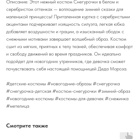
Описание: Этот нежный костюм Снегурочки в белом и
серебристом оттенках — воплощение зимней сказки для
маленькой принцессы! Приталенная куртка с серебристыми
акцентами подчеркивает изящность силуэта, легкая юбка
добавляет воздушности и грации, а изысканный ободок с
снежными мотивами завершает волшебный образ. Костюм
сшит из мягких, приятных к телу тканей, обеспечивая комфорт
и свободу движений во время праздников. Он идеально
подойдет для новогодних утренников, где девочка сможет
почувствовать себя настоящей помощницей Деда Мороза.
#детские-костюмы #новогодние-образы #снегурочка
#снегурочка-детская #костюм-снегурочки #зимний-образ
#новогодние-костюмы #костюмы-для-девочек #снежинка
#метелица
Смотрите также