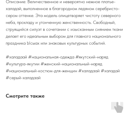
Описание: Величественное и невероятно нежное платье-
халадай, выполненное в благородном ледяном серебристо-
сером оттенке. Эта модель олицетворяет чистоту северного
неба, прохладу и утонченную женственность. Свободный,
струящийся силуэт в сочетании с изысканным сиянием ткани
делает его идеальным выбором для главного национального
праздника Ысыах или знаковых культурных событий.
#халадаай #национальная-одежда #якутский-наряд
#культура-якутии #женский-национальный-наряд
#национальный-костюм-для-женщин #халадаай #халадай
#серый-халадаай
Смотрите также