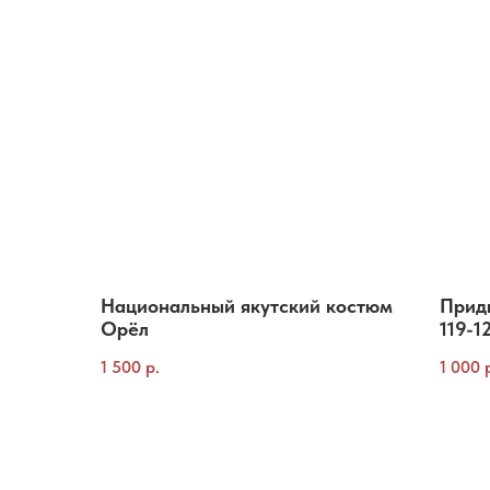
Национальный якутский костюм
Прид
Орёл
119-1
1 500
р.
1 000