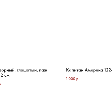
ворный, глашатый, паж
Капитан Америка 122
22 см
1 000
р.
р.