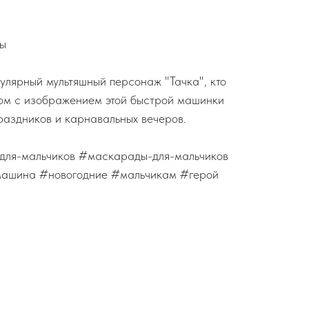
ны
улярный мультяшный персонаж "Тачка", кто
тюм с изображением этой быстрой машинки
праздников и карнавальных вечеров.
для-мальчиков #маскарады-для-мальчиков
машина #новогодние #мальчикам #герой