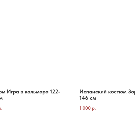
м Игра в кальмара 122-
Испанский костюм Зо
м
146 см
р.
1 000
р.