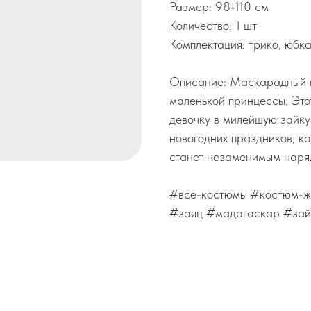
Размер: 98-110 см
Количество: 1 шт
Комплектация: трико, юбк
Описание: Маскарадный к
маленькой принцессы. Это
девочку в милейшую зайку
новогодних праздников, к
станет незаменимым наряд
#все-костюмы #костюм-ж
#заяц #мадагаскар #зай