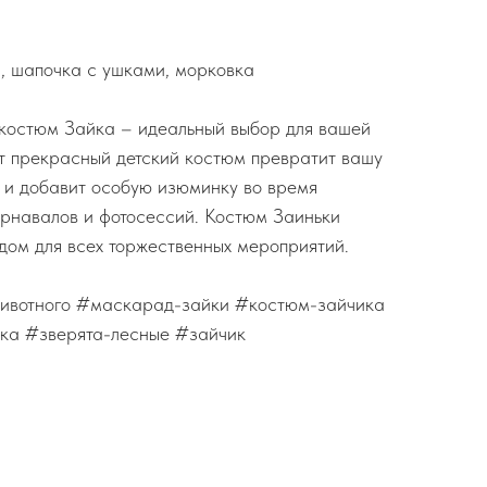
а, шапочка с ушками, морковка
остюм Зайка – идеальный выбор для вашей
т прекрасный детский костюм превратит вашу
 и добавит особую изюминку во время
арнавалов и фотосессий. Костюм Заиньки
ом для всех торжественных мероприятий.
ивотного #маскарад-зайки #костюм-зайчика
ка #зверята-лесные #зайчик