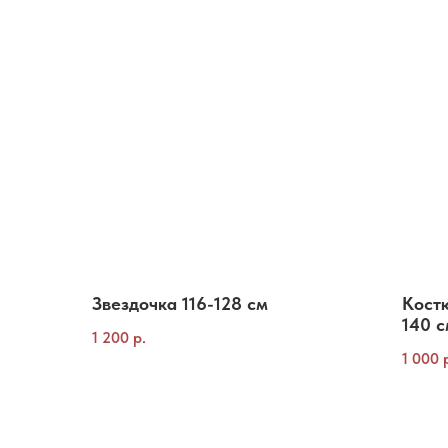
Звездочка 116-128 см
Костю
140 с
1 200
р.
1 000