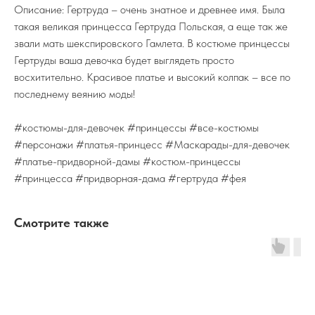
Описание: Гертруда – очень знатное и древнее имя. Была
такая великая принцесса Гертруда Польская, а еще так же
звали мать шекспировского Гамлета. В костюме принцессы
Гертруды ваша девочка будет выглядеть просто
восхитительно. Красивое платье и высокий колпак – все по
последнему веянию моды!
#костюмы-для-девочек #принцессы #все-костюмы
#персонажи #платья-принцесс #Маскарады-для-девочек
#платье-придворной-дамы #костюм-принцессы
#принцесса #придворная-дама #гертруда #фея
Смотрите также