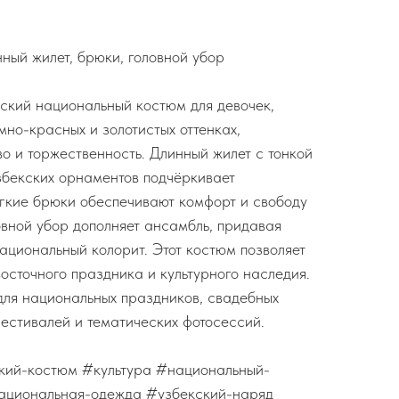
нный жилет, брюки, головной убор
ский национальный костюм для девочек,
мно-красных и золотистых оттенках,
о и торжественность. Длинный жилет с тонкой
збекских орнаментов подчёркивает
ягкие брюки обеспечивают комфорт и свободу
вной убор дополняет ансамбль, придавая
ациональный колорит. Этот костюм позволяет
осточного праздника и культурного наследия.
для национальных праздников, свадебных
фестивалей и тематических фотосессий.
кий-костюм #культура #национальный-
ациональная-одежда #узбекский-наряд