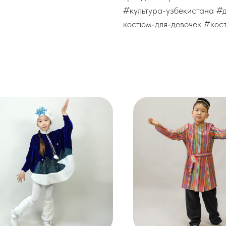
#культура-узбекистана #
костюм-для-девочек #кос