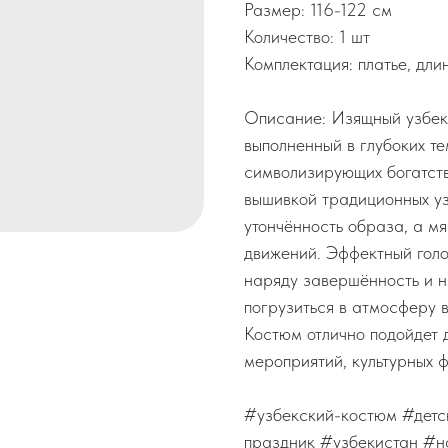
Размер: 116-122 см
Количество: 1 шт
Комплектация: платье, дли
Описание: Изящный узбек
выполненный в глубоких те
символизирующих богатств
вышивкой традиционных у
утончённость образа, а м
движений. Эффектный голо
наряду завершённость и н
погрузиться в атмосферу в
Костюм отлично подойдет 
мероприятий, культурных 
#узбекский-костюм #детс
праздник #узбекистан #н