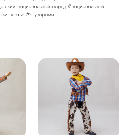
детский-национальный-наряд #национальный-
тюм-платье #с-узорами