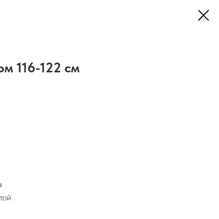
м 116-122 см
а
той